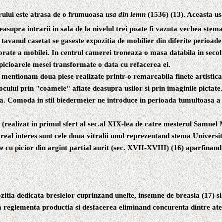
orului este atrasa de o frumuoasa
usa din lemn
(1536) (13). Aceasta us
asupra intrarii in sala de la nivelul trei poate fi vazuta vechea stem
avanul casetat se gaseste expozitia de mobilier din diferite perioade 
orate a mobilei. In centrul camerei troneaza o masa databila in secolu
picioarele mesei transformate o data cu refacerea ei.
 mentionam doua piese realizate printr-o remarcabila finete artistica:
cului prin "coamele" aflate deasupra usilor si prin imaginile pictate
ta. Comoda in stil biedermeier ne introduce in perioada tumultoasa a 
 (realizat in primul sfert al sec.al XIX-lea de catre mesterul Samuel M
 real interes sunt cele doua vitralii unul reprezentand stema Universit
 cu picior din argint partial aurit (sec. XVII-XVIII)
(16)
aparfinand 
itia dedicata breslelor cuprinzand unelte, insemne de breasla (17) s
e a reglementa productia si desfacerea eliminand concurenta dintre ate