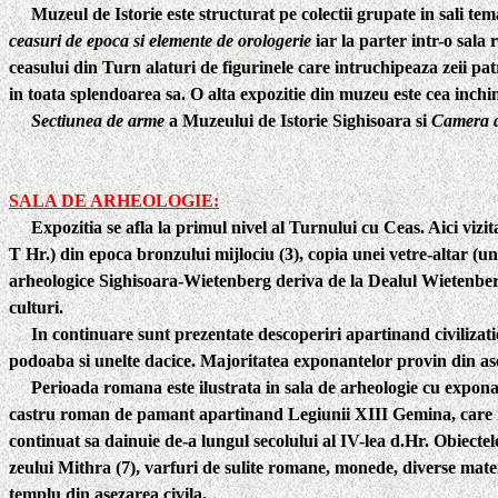
Muzeul de Istorie este structurat pe colectii grupate in sali tem
ceasuri de epoca si elemente de orologerie
iar la parter intr-o sala
ceasului din Turn alaturi de figurinele care intruchipeaza zeii pat
in toata splendoarea sa. O alta expozitie din muzeu este cea inchi
Sectiunea de arme
a Muzeului de Istorie Sighisoara si
Camera d
SALA DE ARHEOLOGIE:
Expozitia se afla la primul nivel al Turnului cu Ceas. Aici viz
T Hr.) din epoca bronzului mijlociu
(3),
copia unei vetre-altar (un
arheologice Sighisoara-Wietenberg deriva de la Dealul Wietenberg,
culturi.
In continuare sunt prezentate descoperiri apartinand
civilizat
podoaba si unelte dacice. Majoritatea exponantelor provin din a
Perioada romana este ilustrata in sala de arheologie cu expona
castru roman de pamant apartinand Legiunii XIII Gemina, care isi 
continuat sa dainuie de-a lungul secolului al IV-lea d.Hr. Obiectel
zeului Mithra (7), varfuri de sulite romane, monede, diverse mat
templu din asezarea civila.