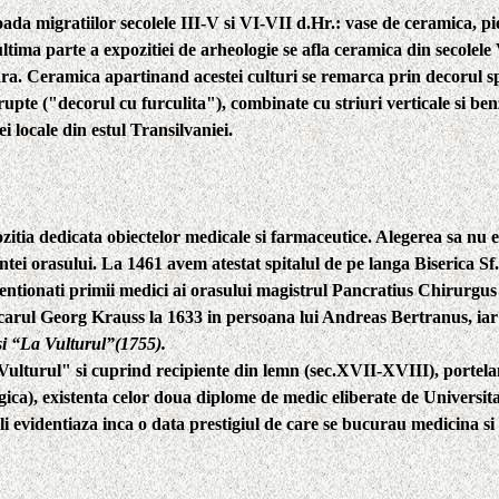
ada migratiilor secolele III-V si VI-VII d.Hr.: vase de ceramica, pi
n ultima parte a expozitiei de arheologie se afla ceramica din secolel
a. Ceramica apartinand acestei culturi se remarca prin decorul spec
pte ("decorul cu furculita"), combinate cu striuri verticale si benz
i locale din estul Transilvaniei.
zitia dedicata obiectelor medicale si farmaceutice. Alegerea sa nu
intei orasului. La
1461
avem atestat spitalul de pe langa Biserica Sf
ntionati primii medici ai orasului magistrul
Pancratius Chirurgus
carul
Georg Krauss
la
1633
in persoana lui
Andreas Bertranus,
iar
i “La Vulturul”(1755).
ulturul" si cuprind recipiente din lemn (sec.XVII-XVIII), portelan 
ica), existenta celor doua diplome de medic eliberate de Universit
i evidentiaza inca o data prestigiul de care se bucurau medicina si