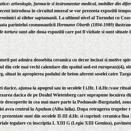
atice:
arheologie, farmacie si instrumentar medical, mobilier din difer
 recent introdusa in circuitul muzeal se vor prezenta expozitii tempo
ronimici ai zilelor saptamanii. La ultimul nivel al Turnului cu Ceas 
nata parintelui cosmonauticii
Hermann Oberth (1894-1989)
ilustran
e tortura
sunt alte doua expozitii care pot fi vizitate si sunt situat
itatorii pot admira deosebita ceramica cu decor incizat si motive spi
ul din cele mai vechi calendare din spatiul sud-est european)(4), o
 situat in apropierea podului de beton aferent soselei catre Targu
iei dacice,
ajunsa la apogeul sau in secolele I i.Hr. I d.Hr.:vase ritual
sezarea dacica de pe Dealul Wietenberg care suprapune locuirea di
te descoperite in cea mai mare parte la Podmoale-Burgstadel, zona 
avea centrul la Apulum (Alba lulia). Dupa retragerea trupelor roman
e prezentate sunt din secolele II-III d.Hr. si cuprind: ceramica fina
eriale tegulare cu inscriptia L XIII G (Legio XIII Gemina), pavimen