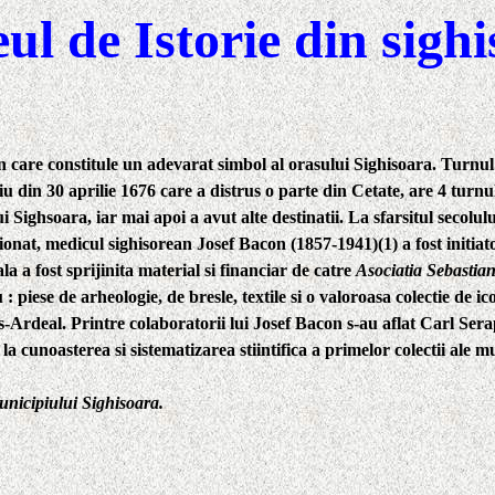
l de Istorie din sigh
 care constitule un adevarat simbol al orasului Sighisoara.
Turnul 
u din 30 aprilie 1676 care a distrus o parte din Cetate, are 4 turnu
Sighsoara, iar mai apoi a avut alte destinatii. La sfarsitul secolulu
sionat, medicul sighisorean
Josef Bacon (1857-1941)(1)
a fost initia
a a fost sprijinita material si financiar de catre
Asociatia Sebasti
u : piese de arheologie, de bresle, textile si o valoroasa colectie de
Ardeal. Printre colaboratorii lui Josef Bacon s-au aflat Carl Serap
a cunoasterea si sistematizarea stiintifica a primelor colectii ale m
unicipiului Sighisoara.