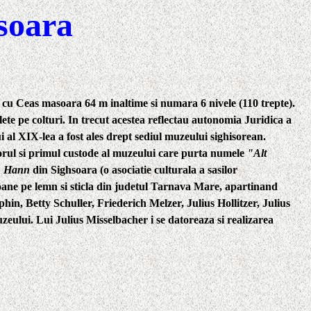
isoara
cu Ceas masoara 64 m inaltime si numara 6 nivele (110 trepte).
lete pe colturi. In trecut acestea reflectau autonomia Juridica a
i al XIX-lea a fost ales drept sediul muzeului sighisorean.
torul si primul custode al muzeului care purta numele
"Alt
an Hann
din Sighsoara (o asociatie culturala a sasilor
 icoane pe lemn si sticla din judetul Tarnava Mare, apartinand
hin, Betty Schuller, Friederich Melzer, Julius Hollitzer,
Julius
uzeului. Lui Julius Misselbacher i se datoreaza si realizarea