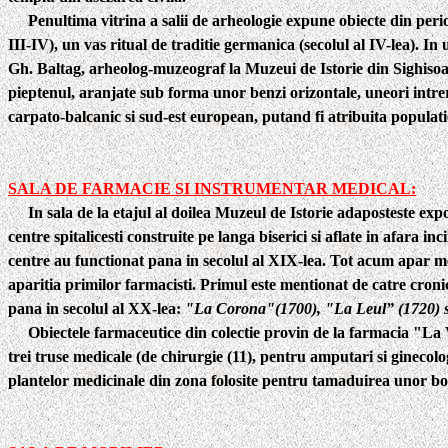
Penultima vitrina a salii de arheologie expune obiecte din perio
III-IV), un vas ritual de traditie germanica (secolul al IV-lea). I
Gh. Baltag, arheolog-muzeograf la Muzeui de Istorie din Sighisoar
pieptenul, aranjate sub forma unor benzi orizontale, uneori intreru
carpato-balcanic si sud-est european, putand fi atribuita populatie
SALA DE FARMACIE SI INSTRUMENTAR MEDICAL:
In sala de la etajul al doilea Muzeul de Istorie adaposteste expo
centre spitalicesti construite pe langa biserici si aflate in afara inc
centre au functionat pana in secolul al XIX-lea. Tot acum apar me
aparitia primilor farmacisti. Primul este mentionat de catre croni
pana in secolul al XX-lea:
"La Corona"(1700), "La Leul” (1720) s
Obiectele farmaceutice din colectie provin de la farmacia "La V
trei truse medicale (de chirurgie
(11),
pentru amputari si ginecolog
plantelor medicinale din zona folosite pentru tamaduirea unor bol