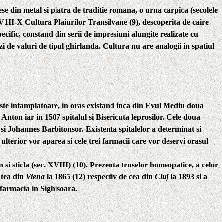
ese din metal si piatra de traditie romana, o urna carpica (secolele
e V1II-X Cultura Plaiurilor Transilvane (9), descoperita de caire
ific, constand din serii de impresiuni alungite realizate cu
i de valuri de tipul ghirlanda. Cultura nu are analogii in spatiul
 este intamplatoare, in oras existand inca din Evul Mediu doua
. Anton iar in
1507
spitalul si Bisericuta leprosilor. Cele doua
si
Johannes Barbitonsor.
Existenta spitalelor a determinat si
 ulterior vor aparea si cele trei farmacii care vor deservi orasul
si sticla (sec. XVIII)
(10).
Prezenta truselor homeopatice, a celor
atea din
Viena
la 1865 (12) respectiv de cea din
Cluj
la 1893 si a
 farmacia in Sighisoara.