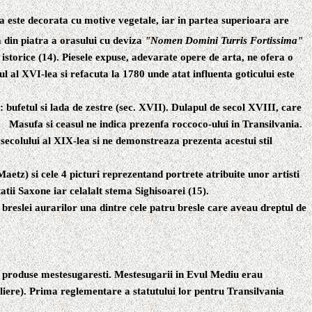
a este decorata cu motive vegetale, iar in partea superioara are
a din piatra a orasului cu deviza
"Nomen Domini Turris Fortissima"
istorice
(14).
Piesele expuse, adevarate opere de arta, ne ofera o
l al XVI-lea si refacuta la 1780 unde atat influenta goticului este
 bufetul si lada de zestre (sec. XVII). Dulapul de secol XVIII, care
.
Masufa si ceasul ne indica prezenfa roccoco-ului in Transilvania.
secolului al XIX-lea si ne demonstreaza prezenta acestui stil
aetz) si cele 4 picturi reprezentand portrete atribuite unor artisti
atii Saxone iar celalalt stema Sighisoarei
(15).
breslei aurarilor una dintre cele patru bresle care aveau dreptul de
i produse mestesugaresti. Mestesugarii in Evul Mediu erau
liere). Prima reglementare a statutului lor pentru Transilvania