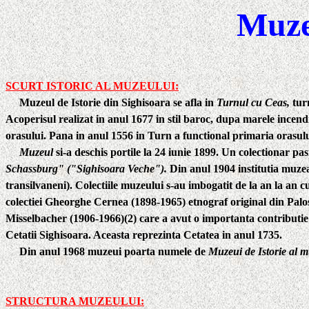
Muzeu
SCURT ISTORIC AL MUZEULUI:
Muzeul de Istorie din Sighisoara se afla in
Turnul cu Ceas,
turn
Acoperisul realizat in anul 1677 in stil baroc, dupa marele incendi
orasului. Pana in anul 1556 in Turn a functional primaria orasului 
Muzeul
si-a deschis portile la 24 iunie 1899. Un colectionar pa
Schassburg" ("Sighisoara Veche").
Din anul 1904 institutia muzeal
transilvaneni). Colectiile muzeului s-au imbogatit de la an la an c
colectiei Gheorghe Cernea (1898-1965) etnograf original din Palos-
Misselbacher (1906-1966)(2)
care a avut o importanta contributie l
Cetatii Sighisoara. Aceasta reprezinta Cetatea in anul 1735.
Din anul
1968
muzeui poarta numele de
Muzeui de Istorie al m
STRUCTURA MUZEULUI: