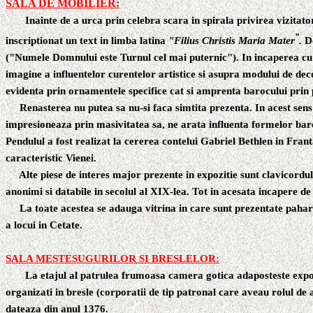
SALA DE MOBILIER:
Inainte de a urca prin celebra
scara in spirala
privirea vizitat
”
inscriptionat un text in limba latina
"Filius Christis Maria Mater
.
De
("Numele Domnului este Turnul cel mai puternic"). In incaperea cu t
imagine a influentelor curentelor artistice si asupra modului de dec
evidenta prin ornamentele specifice cat si amprenta barocului prin 
Renasterea nu putea sa nu-si faca simtita prezenta. In acest sens
impresioneaza prin masivitatea sa, ne arata influenta formelor baro
Pendulul a fost realizat la cererea contelui Gabriel Bethlen in Fran
caracteristic Vienei.
Alte piese de interes major prezente in expozitie sunt clavicordul
anonimi si databile in secolul al XIX-lea. Tot in acesata incapere de
La toate acestea se adauga vitrina in care sunt prezentate pahare
a locui in Cetate.
SALA MESTESUGURILOR SI BRESLELOR:
La etajul al patrulea frumoasa camera gotica adaposteste expoz
organizati in bresle (corporatii de tip patronal care aveau rolul d
dateaza din anul 1376.